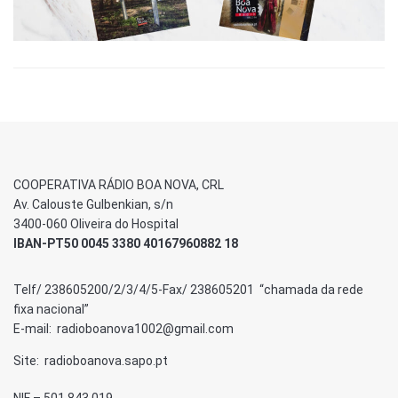
COOPERATIVA RÁDIO BOA NOVA, CRL
Av. Calouste Gulbenkian, s/n
3400-060 Oliveira do Hospital
IBAN-PT50 0045 3380 40167960882 18
Telf/ 238605200/2/3/4/5-Fax/ 238605201 “chamada da rede
fixa nacional”
E-mail: radioboanova1002@gmail.com
Site: radioboanova.sapo.pt
NIF – 501 843 019