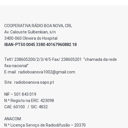
COOPERATIVA RÁDIO BOA NOVA, CRL
Av. Calouste Gulbenkian, s/n
3400-060 Oliveira do Hospital
IBAN-PT50 0045 3380 40167960882 18
Telf/ 238605200/2/3/4/5-Fax/ 238605201 “chamada da rede
fixa nacional”
E-mail: radioboanova1002@gmail.com
Site: radioboanova.sapo.pt
NIF – 501 843 019
N.º Registo na ERC: 423098
CAE: 60100 / SIC: 4832
ANACOM:
N.º Licença Serviço de Radiodifusão – 20370