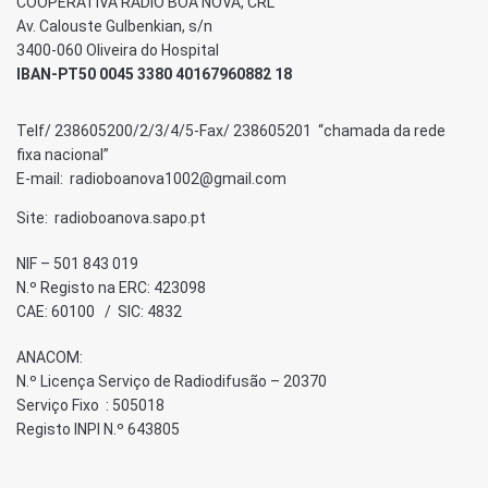
COOPERATIVA RÁDIO BOA NOVA, CRL
Av. Calouste Gulbenkian, s/n
3400-060 Oliveira do Hospital
IBAN-PT50 0045 3380 40167960882 18
Telf/ 238605200/2/3/4/5-Fax/ 238605201 “chamada da rede
fixa nacional”
E-mail: radioboanova1002@gmail.com
Site: radioboanova.sapo.pt
NIF – 501 843 019
N.º Registo na ERC: 423098
CAE: 60100 / SIC: 4832
ANACOM:
N.º Licença Serviço de Radiodifusão – 20370
Serviço Fixo : 505018
Registo INPI N.º 643805