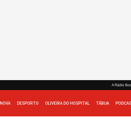
A Rádio Bo
 NOVA
DESPORTO
OLIVEIRA DO HOSPITAL
TÁBUA
PODCA