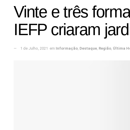
Vinte e três form
IEFP criaram jard
1 de Julho, 2021
em
Informação
,
Destaque
,
Região
,
Última H