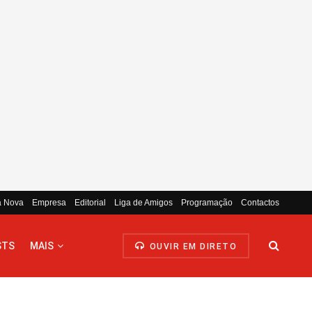
a Nova
Empresa
Editorial
Liga de Amigos
Programação
Contactos
STS
MAIS
OUVIR EM DIRETO