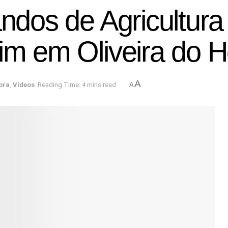
andos de Agricultur
im em Oliveira do H
A
ora
,
Vídeos
Reading Time: 4 mins read
A