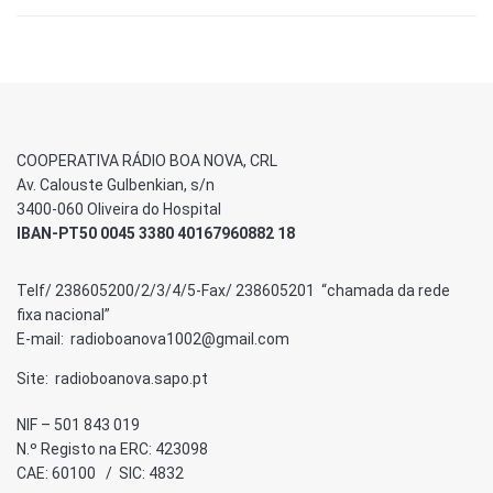
COOPERATIVA RÁDIO BOA NOVA, CRL
Av. Calouste Gulbenkian, s/n
3400-060 Oliveira do Hospital
IBAN-PT50 0045 3380 40167960882 18
Telf/ 238605200/2/3/4/5-Fax/ 238605201 “chamada da rede
fixa nacional”
E-mail: radioboanova1002@gmail.com
Site: radioboanova.sapo.pt
NIF – 501 843 019
N.º Registo na ERC: 423098
CAE: 60100 / SIC: 4832