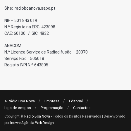
Site: radioboanova.sapo.pt
NIF – 501 843 019
N.º Registo na ERC: 423098
CAE: 60100 / SIC: 4832
ANACOM:
N.º Licença Serviço de Radiodifusão – 20370
Serviço Fixo : 505018
Registo INPI N.º 643805
A Rádio Boa Nova
Empresa
Editorial
Liga de Amigos
Programação
Contactos
Copyright ©
Radio Boa Nova
- Todos os Direitos Reservados | Desenvolvido
por
Inovve Agência Web Design