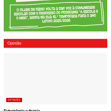
Opinião
OPINIÃO
Futurologia e tirania