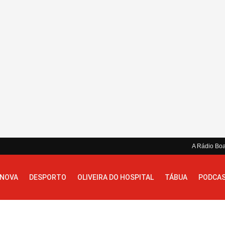
A Rádio Bo
 NOVA
DESPORTO
OLIVEIRA DO HOSPITAL
TÁBUA
PODCA