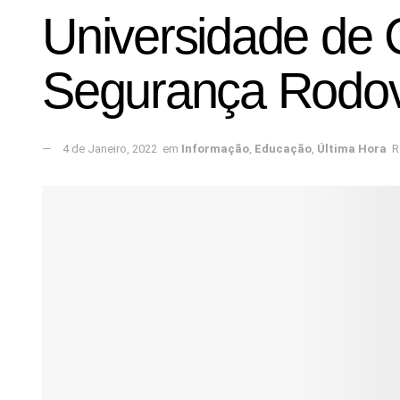
Universidade de 
Segurança Rodovi
4 de Janeiro, 2022
em
Informação
,
Educação
,
Última Hora
R