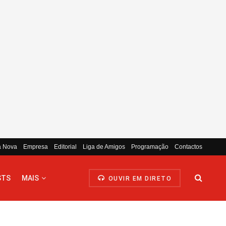
a Nova
Empresa
Editorial
Liga de Amigos
Programação
Contactos
STS
MAIS
OUVIR EM DIRETO