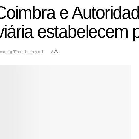
Coimbra e Autoridad
ária estabelecem p
A
eading Time: 1 min read
A