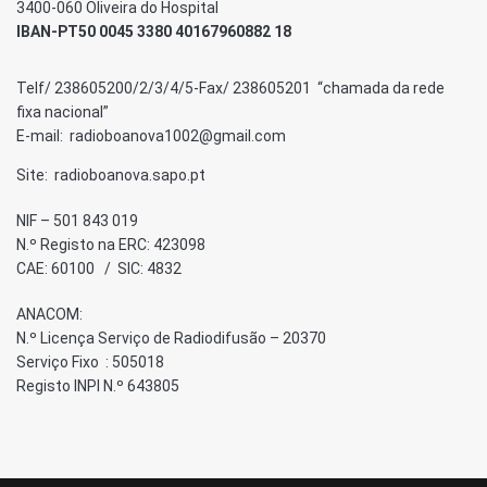
3400-060 Oliveira do Hospital
IBAN-PT50 0045 3380 40167960882 18
Telf/ 238605200/2/3/4/5-Fax/ 238605201 “chamada da rede
fixa nacional”
E-mail: radioboanova1002@gmail.com
Site: radioboanova.sapo.pt
NIF – 501 843 019
N.º Registo na ERC: 423098
CAE: 60100 / SIC: 4832
ANACOM:
N.º Licença Serviço de Radiodifusão – 20370
Serviço Fixo : 505018
Registo INPI N.º 643805