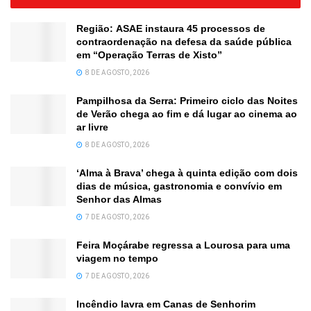
Região: ASAE instaura 45 processos de
contraordenação na defesa da saúde pública
em “Operação Terras de Xisto”
8 DE AGOSTO, 2026
Pampilhosa da Serra: Primeiro ciclo das Noites
de Verão chega ao fim e dá lugar ao cinema ao
ar livre
8 DE AGOSTO, 2026
‘Alma à Brava’ chega à quinta edição com dois
dias de música, gastronomia e convívio em
Senhor das Almas
7 DE AGOSTO, 2026
Feira Moçárabe regressa a Lourosa para uma
viagem no tempo
7 DE AGOSTO, 2026
Incêndio lavra em Canas de Senhorim