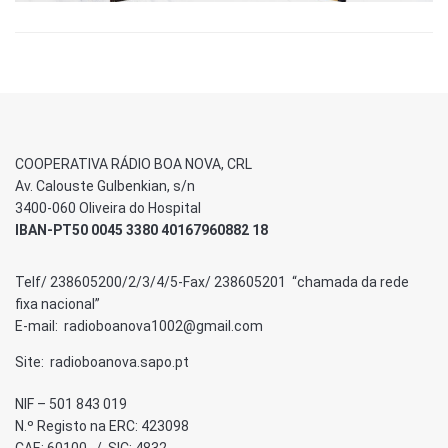
COOPERATIVA RÁDIO BOA NOVA, CRL
Av. Calouste Gulbenkian, s/n
3400-060 Oliveira do Hospital
IBAN-PT50 0045 3380 40167960882 18
Telf/ 238605200/2/3/4/5-Fax/ 238605201 “chamada da rede
fixa nacional”
E-mail: radioboanova1002@gmail.com
Site: radioboanova.sapo.pt
NIF – 501 843 019
N.º Registo na ERC: 423098