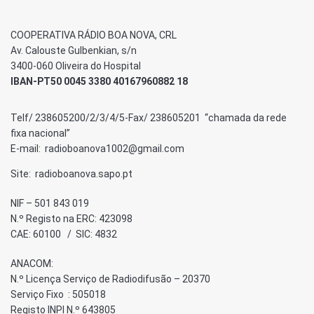
COOPERATIVA RÁDIO BOA NOVA, CRL
Av. Calouste Gulbenkian, s/n
3400-060 Oliveira do Hospital
IBAN-PT50 0045 3380 40167960882 18
Telf/ 238605200/2/3/4/5-Fax/ 238605201 “chamada da rede
fixa nacional”
E-mail: radioboanova1002@gmail.com
Site: radioboanova.sapo.pt
NIF – 501 843 019
N.º Registo na ERC: 423098
CAE: 60100 / SIC: 4832
ANACOM:
N.º Licença Serviço de Radiodifusão – 20370
Serviço Fixo : 505018
Registo INPI N.º 643805