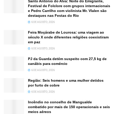
Santo António do Alva: Noite do Emigrante,
Festival de Folclore com grupos internacionais
e Pedro Carrilho com violinista Mr. Vlalen são
destaques nas Festas do Rio
6 DE AGOSTO, 2026
Feira Moçárabe de Lourosa: uma viagem ao
século X onde diferentes religiões coexistiram
em paz
6 DE AGOSTO, 2026
PJ da Guarda detém suspeito com 27,5 kg de
canábis para comércio
6 DE AGOSTO, 2026
Região: Seis homens e uma mulher detidos
por furto de cobre
6 DE AGOSTO, 2026
Incêndio no concelho de Mangualde
combatido por mais de 150 operacionais e seis
meios aéreos