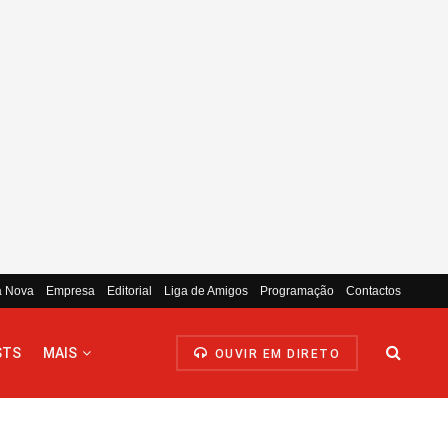
a Nova
Empresa
Editorial
Liga de Amigos
Programação
Contactos
STS
MAIS
OUVIR EM DIRETO