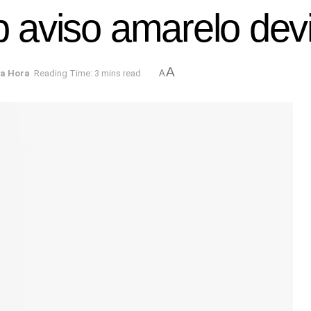
ob aviso amarelo dev
A
ma Hora
Reading Time: 3 mins read
A