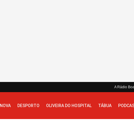
A Rádio Bo
 NOVA
DESPORTO
OLIVEIRA DO HOSPITAL
TÁBUA
PODCA