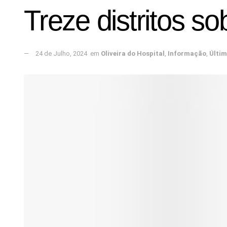
Treze distritos s
24 de Julho, 2024
em
Oliveira do Hospital
,
Informação
,
Últi