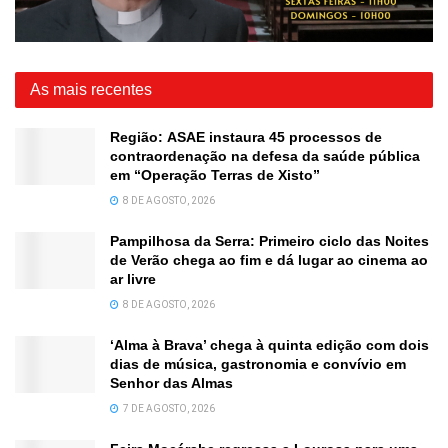
As mais recentes
Região: ASAE instaura 45 processos de
contraordenação na defesa da saúde pública
em “Operação Terras de Xisto”
8 DE AGOSTO, 2026
Pampilhosa da Serra: Primeiro ciclo das Noites
de Verão chega ao fim e dá lugar ao cinema ao
ar livre
8 DE AGOSTO, 2026
‘Alma à Brava’ chega à quinta edição com dois
dias de música, gastronomia e convívio em
Senhor das Almas
7 DE AGOSTO, 2026