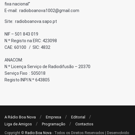
fixa nacional”
E-mail: radioboanova1002@gmail.com
Site: radioboanova.sapo.pt
NIF – 501 843 019
N.º Registo na ERC: 423098
CAE: 60100 / SIC: 4832
ANACOM:
N.º Licença Serviço de Radiodifusão – 20370
Serviço Fixo : 505018
Registo INPI N.º 643805
A Rádio Boa Nova
Empresa
Editorial
Liga de Amigos
Programação
Contactos
Copyright ©
Radio Boa Nova
- Todos os Direitos Reservados | Desenvolvido