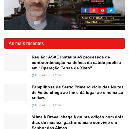
As mais recentes
Região: ASAE instaura 45 processos de
contraordenação na defesa da saúde pública
em “Operação Terras de Xisto”
8 DE AGOSTO, 2026
Pampilhosa da Serra: Primeiro ciclo das Noites
de Verão chega ao fim e dá lugar ao cinema ao
ar livre
8 DE AGOSTO, 2026
‘Alma à Brava’ chega à quinta edição com dois
dias de música, gastronomia e convívio em
Senhor das Almas