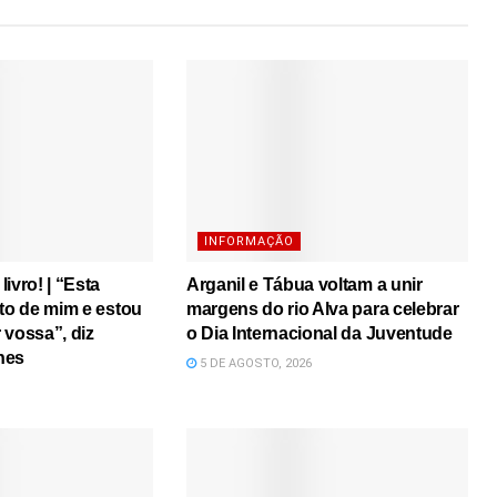
INFORMAÇÃO
ivro! | “Esta
Arganil e Tábua voltam a unir
ito de mim e estou
margens do rio Alva para celebrar
r vossa”, diz
o Dia Internacional da Juventude
nes
5 DE AGOSTO, 2026