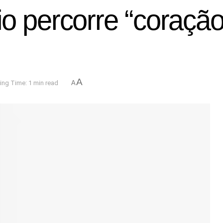
io percorre “coraçã
A
ing Time: 1 min read
A