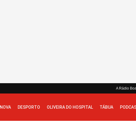
A Rádio Bo
 NOVA
DESPORTO
OLIVEIRA DO HOSPITAL
TÁBUA
PODCA