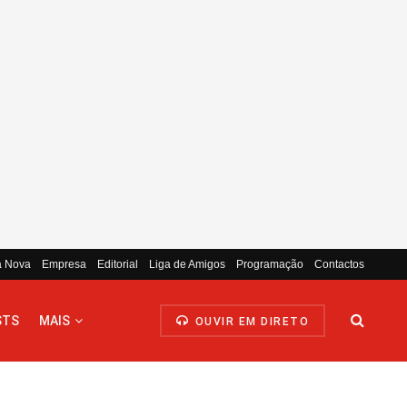
a Nova
Empresa
Editorial
Liga de Amigos
Programação
Contactos
STS
MAIS
OUVIR EM DIRETO