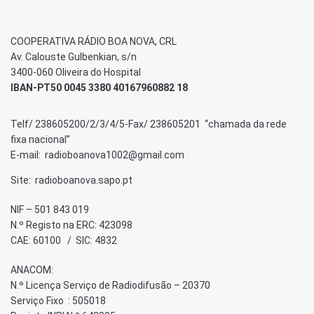
COOPERATIVA RÁDIO BOA NOVA, CRL
Av. Calouste Gulbenkian, s/n
3400-060 Oliveira do Hospital
IBAN-PT50 0045 3380 40167960882 18
Telf/ 238605200/2/3/4/5-Fax/ 238605201 “chamada da rede
fixa nacional”
E-mail: radioboanova1002@gmail.com
Site: radioboanova.sapo.pt
NIF – 501 843 019
N.º Registo na ERC: 423098
CAE: 60100 / SIC: 4832
ANACOM:
N.º Licença Serviço de Radiodifusão – 20370
Serviço Fixo : 505018