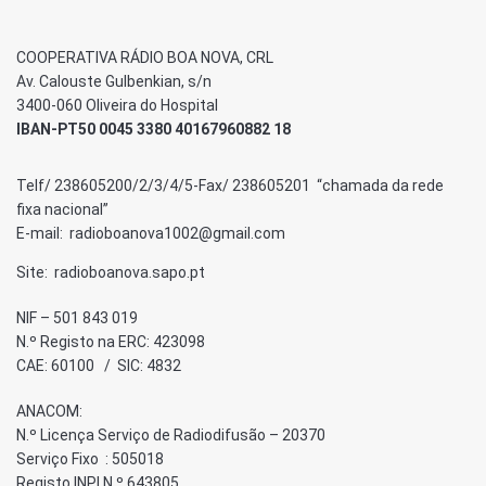
COOPERATIVA RÁDIO BOA NOVA, CRL
Av. Calouste Gulbenkian, s/n
3400-060 Oliveira do Hospital
IBAN-PT50 0045 3380 40167960882 18
Telf/ 238605200/2/3/4/5-Fax/ 238605201 “chamada da rede
fixa nacional”
E-mail: radioboanova1002@gmail.com
Site: radioboanova.sapo.pt
NIF – 501 843 019
N.º Registo na ERC: 423098
CAE: 60100 / SIC: 4832
ANACOM:
N.º Licença Serviço de Radiodifusão – 20370
Serviço Fixo : 505018
Registo INPI N.º 643805