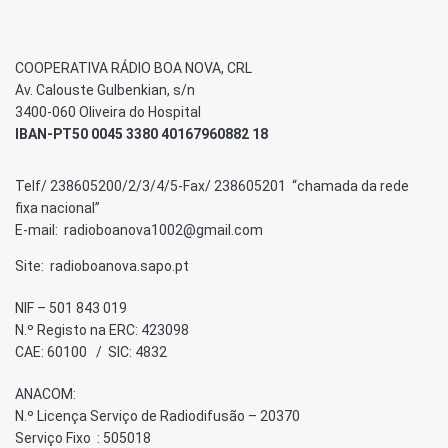
COOPERATIVA RÁDIO BOA NOVA, CRL
Av. Calouste Gulbenkian, s/n
3400-060 Oliveira do Hospital
IBAN-PT50 0045 3380 40167960882 18
Telf/ 238605200/2/3/4/5-Fax/ 238605201 “chamada da rede
fixa nacional”
E-mail: radioboanova1002@gmail.com
Site: radioboanova.sapo.pt
NIF – 501 843 019
N.º Registo na ERC: 423098
CAE: 60100 / SIC: 4832
ANACOM:
N.º Licença Serviço de Radiodifusão – 20370
Serviço Fixo : 505018