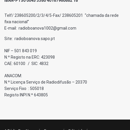
IBAN-PT50 0045 3380 40167960882 18
Telf/ 238605200/2/3/4/5-Fax/ 238605201 “chamada da rede
fixa nacional”
E-mail: radioboanova1002@gmail.com
Site: radioboanova.sapo.pt
NIF – 501 843 019
N.º Registo na ERC: 423098
CAE: 60100 / SIC: 4832
ANACOM:
N.º Licença Serviço de Radiodifusão – 20370
Serviço Fixo : 505018
Registo INPI N.º 643805