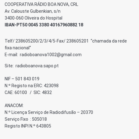
COOPERATIVA RÁDIO BOA NOVA, CRL
Av. Calouste Gulbenkian, s/n
3400-060 Oliveira do Hospital
IBAN-PT50 0045 3380 40167960882 18
Telf/ 238605200/2/3/4/5-Fax/ 238605201 “chamada da rede
fixa nacional”
E-mail: radioboanova1002@gmail.com
Site: radioboanova.sapo.pt
NIF – 501 843 019
N.º Registo na ERC: 423098
CAE: 60100 / SIC: 4832
ANACOM:
N.º Licença Serviço de Radiodifusão – 20370
Serviço Fixo : 505018
Registo INPI N.º 643805