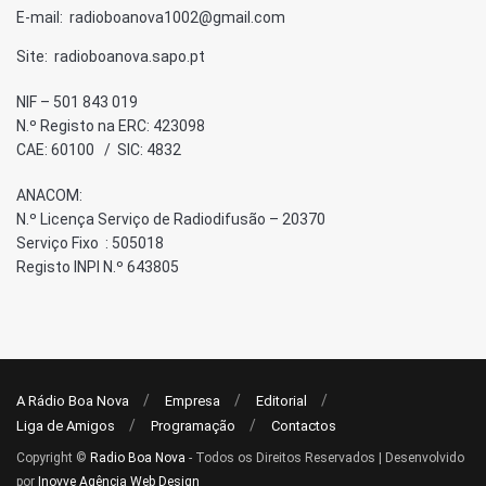
E-mail: radioboanova1002@gmail.com
Site: radioboanova.sapo.pt
NIF – 501 843 019
N.º Registo na ERC: 423098
CAE: 60100 / SIC: 4832
ANACOM:
N.º Licença Serviço de Radiodifusão – 20370
Serviço Fixo : 505018
Registo INPI N.º 643805
A Rádio Boa Nova
Empresa
Editorial
Liga de Amigos
Programação
Contactos
Copyright ©
Radio Boa Nova
- Todos os Direitos Reservados | Desenvolvido
por
Inovve Agência Web Design