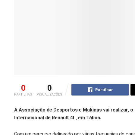
0
0
Partilhar
PARTILHAS
VISUALIZAÇÕES
A Associação de Desportos e Makinas vai realizar, o 
Internacional de Renault 4L, em Tábua.
Com um percurso delineado por várias freguesias do con