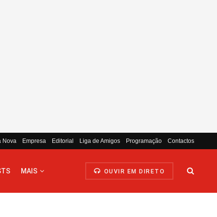
a Nova
Empresa
Editorial
Liga de Amigos
Programação
Contactos
STS
MAIS
OUVIR EM DIRETO