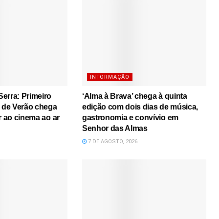
INFORMAÇÃO
erra: Primeiro
‘Alma à Brava’ chega à quinta
s de Verão chega
edição com dois dias de música,
r ao cinema ao ar
gastronomia e convívio em
Senhor das Almas
7 DE AGOSTO, 2026