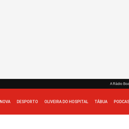
A Rádio Bo
 NOVA
DESPORTO
OLIVEIRA DO HOSPITAL
TÁBUA
PODCA