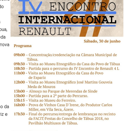
do
s
bua,
eda
Prova
io da
iz e