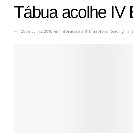
Tábua acolhe IV 
26 de Junho, 2018
em
Informação
,
Última Hora
Reading Time