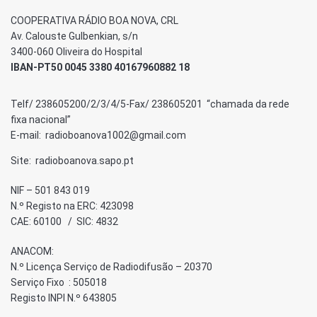
COOPERATIVA RÁDIO BOA NOVA, CRL
Av. Calouste Gulbenkian, s/n
3400-060 Oliveira do Hospital
IBAN-PT50 0045 3380 40167960882 18
Telf/ 238605200/2/3/4/5-Fax/ 238605201 “chamada da rede
fixa nacional”
E-mail: radioboanova1002@gmail.com
Site: radioboanova.sapo.pt
NIF – 501 843 019
N.º Registo na ERC: 423098
CAE: 60100 / SIC: 4832
ANACOM:
N.º Licença Serviço de Radiodifusão – 20370
Serviço Fixo : 505018
Registo INPI N.º 643805