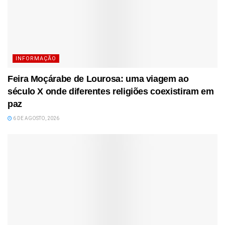
INFORMAÇÃO
Feira Moçárabe de Lourosa: uma viagem ao
século X onde diferentes religiões coexistiram em
paz
6 DE AGOSTO, 2026