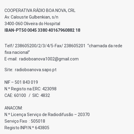
COOPERATIVA RÁDIO BOA NOVA, CRL
Av. Calouste Gulbenkian, s/n
3400-060 Oliveira do Hospital
IBAN-PT50 0045 3380 40167960882 18
Telf/ 238605200/2/3/4/5-Fax/ 238605201 “chamada da rede
fixa nacional”
E-mail: radioboanova1002@gmail.com
Site: radioboanova.sapo.pt
NIF – 501 843 019
N.º Registo na ERC: 423098
CAE: 60100 / SIC: 4832
ANACOM:
N.º Licença Serviço de Radiodifusão – 20370
Serviço Fixo : 505018
Registo INPI N.º 643805