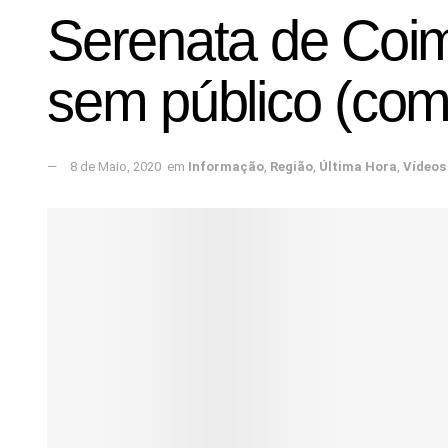
Serenata de Coim
sem público (com
8 de Maio, 2020
em
Informação
,
Região
,
Última Hora
,
Vídeos