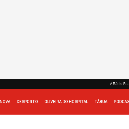
A Rádio Bo
 NOVA
DESPORTO
OLIVEIRA DO HOSPITAL
TÁBUA
PODCA