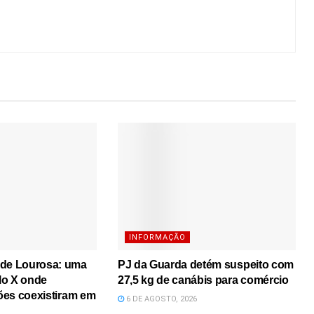
INFORMAÇÃO
 de Lourosa: uma
PJ da Guarda detém suspeito com
lo X onde
27,5 kg de canábis para comércio
iões coexistiram em
6 DE AGOSTO, 2026