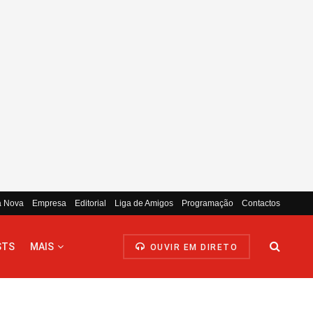
a Nova
Empresa
Editorial
Liga de Amigos
Programação
Contactos
STS
MAIS
OUVIR EM DIRETO