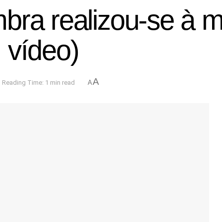
bra realizou-se à m
 vídeo)
A
Reading Time: 1 min read
A