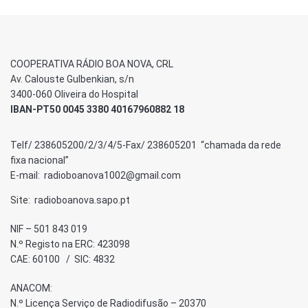
COOPERATIVA RÁDIO BOA NOVA, CRL
Av. Calouste Gulbenkian, s/n
3400-060 Oliveira do Hospital
IBAN-PT50 0045 3380 40167960882 18
Telf/ 238605200/2/3/4/5-Fax/ 238605201 “chamada da rede
fixa nacional”
E-mail: radioboanova1002@gmail.com
Site: radioboanova.sapo.pt
NIF – 501 843 019
N.º Registo na ERC: 423098
CAE: 60100 / SIC: 4832
ANACOM:
N.º Licença Serviço de Radiodifusão – 20370