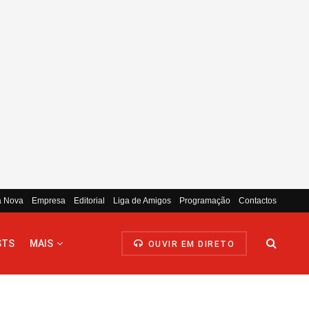
a Nova
Empresa
Editorial
Liga de Amigos
Programação
Contactos
STS
MAIS
OUVIR EM DIRETO