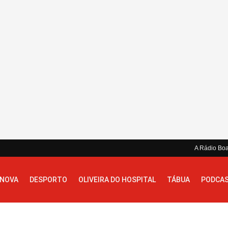
A Rádio Bo
 NOVA
DESPORTO
OLIVEIRA DO HOSPITAL
TÁBUA
PODCA