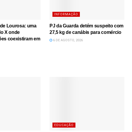
INFORMAÇÃO
 de Lourosa: uma
PJ da Guarda detém suspeito com
lo X onde
27,5 kg de canábis para comércio
iões coexistiram em
6 DE AGOSTO, 2026
EDUCAÇÃO