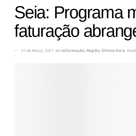
Seia: Programa m
faturação abran
31 de Março, 2021
em
Informação
,
Região
,
Última Hora
Read