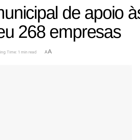
unicipal de apoio à
geu 268 empresas
A
ing Time: 1 min read
A