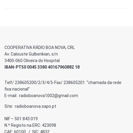
COOPERATIVA RÁDIO BOA NOVA, CRL
Av. Calouste Gulbenkian, s/n
3400-060 Oliveira do Hospital
IBAN-PT50 0045 3380 40167960882 18
Telf/ 238605200/2/3/4/5-Fax/ 238605201 “chamada da rede
fixa nacional”
E-mail: radioboanova1002@gmail.com
Site: radioboanova.sapo.pt
NIF – 501 843 019
N.º Registo na ERC: 423098
CAE: 60100 / SIC: 4832