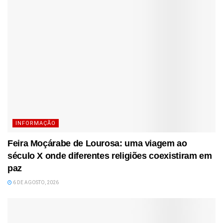
INFORMAÇÃO
Feira Moçárabe de Lourosa: uma viagem ao
século X onde diferentes religiões coexistiram em
paz
6 DE AGOSTO, 2026