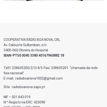
COOPERATIVA RÁDIO BOA NOVA, CRL
Av. Calouste Gulbenkian, s/n
3400-060 Oliveira do Hospital
IBAN-PT50 0045 3380 40167960882 18
Telf/ 238605200/2/3/4/5-Fax/ 238605201 “chamada da rede
fixa nacional”
E-mail: radioboanova1002@gmail.com
Site: radioboanova.sapo.pt
NIF – 501 843 019
N.º Registo na ERC: 423098