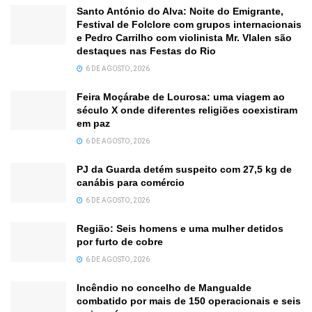
Santo António do Alva: Noite do Emigrante,
Festival de Folclore com grupos internacionais
e Pedro Carrilho com violinista Mr. Vlalen são
destaques nas Festas do Rio
6 DE AGOSTO, 2026
Feira Moçárabe de Lourosa: uma viagem ao
século X onde diferentes religiões coexistiram
em paz
6 DE AGOSTO, 2026
PJ da Guarda detém suspeito com 27,5 kg de
canábis para comércio
6 DE AGOSTO, 2026
Região: Seis homens e uma mulher detidos
por furto de cobre
6 DE AGOSTO, 2026
Incêndio no concelho de Mangualde
combatido por mais de 150 operacionais e seis