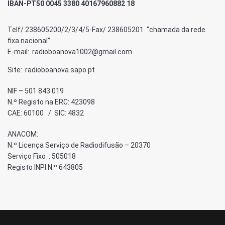
IBAN-PT50 0045 3380 40167960882 18
Telf/ 238605200/2/3/4/5-Fax/ 238605201 “chamada da rede
fixa nacional”
E-mail: radioboanova1002@gmail.com
Site: radioboanova.sapo.pt
NIF – 501 843 019
N.º Registo na ERC: 423098
CAE: 60100 / SIC: 4832
ANACOM:
N.º Licença Serviço de Radiodifusão – 20370
Serviço Fixo : 505018
Registo INPI N.º 643805