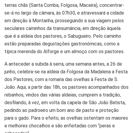
terras chãs (Santa Comba, Folgosa, Maceira), concentrar-
se-á no largo da câmara, às 07h30, e atravessará a cidade
em direção à Montanha, prosseguindo a sua viagem pelos
seculares caminhos da transumância, em direção àquela
que é a aldeia dos pastores, o Sabugueiro. Pelo caminho
estão preparadas degustações gastronómicas, como a
típica merenda do Alforge e um almoço com os pastores.
A anteceder a subida à serra, uma semana antes, a 26 de
junho, celebra-se na aldeia da Folgosa da Madalena a Festa
dos Pastores, com a romaria das ovelhas à Festa de S.
João. Aqui, a partir das 18h, os pastores acompanhados dos
rebanhos, vindos das várias aldeias, cumprem a tradição,
desfilando, à vez, em volta da capela de São João Batista,
pedindo ao padroeiro um bom ano de pasto e proteção
para o gado. Para o efeito, as ovelhas ostentam os maiores
e melhores chocalhos e são enfeitadas com “peras e