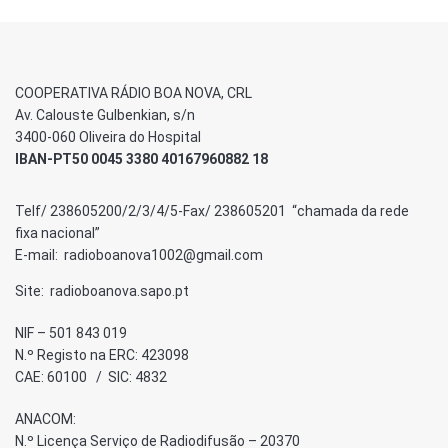
COOPERATIVA RÁDIO BOA NOVA, CRL
Av. Calouste Gulbenkian, s/n
3400-060 Oliveira do Hospital
IBAN-PT50 0045 3380 40167960882 18
Telf/ 238605200/2/3/4/5-Fax/ 238605201 “chamada da rede
fixa nacional”
E-mail: radioboanova1002@gmail.com
Site: radioboanova.sapo.pt
NIF – 501 843 019
N.º Registo na ERC: 423098
CAE: 60100 / SIC: 4832
ANACOM:
N.º Licença Serviço de Radiodifusão – 20370