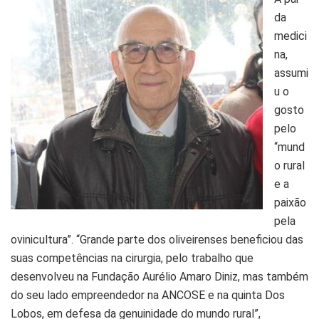
da
medici
na,
assumi
u o
gosto
pelo
“mund
o rural
e a
paixão
pela
ovinicultura”. “Grande parte dos oliveirenses beneficiou das
suas competências na cirurgia, pelo trabalho que
desenvolveu na Fundação Aurélio Amaro Diniz, mas também
do seu lado empreendedor na ANCOSE e na quinta Dos
Lobos, em defesa da genuinidade do mundo rural”,