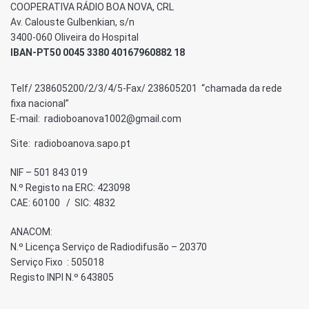
COOPERATIVA RÁDIO BOA NOVA, CRL
Av. Calouste Gulbenkian, s/n
3400-060 Oliveira do Hospital
IBAN-PT50 0045 3380 40167960882 18
Telf/ 238605200/2/3/4/5-Fax/ 238605201 “chamada da rede
fixa nacional”
E-mail: radioboanova1002@gmail.com
Site: radioboanova.sapo.pt
NIF – 501 843 019
N.º Registo na ERC: 423098
CAE: 60100 / SIC: 4832
ANACOM:
N.º Licença Serviço de Radiodifusão – 20370
Serviço Fixo : 505018
Registo INPI N.º 643805