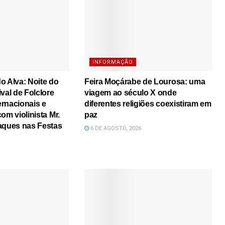
INFORMAÇÃO
o Alva: Noite do
Feira Moçárabe de Lourosa: uma
val de Folclore
viagem ao século X onde
rnacionais e
diferentes religiões coexistiram em
om violinista Mr.
paz
aques nas Festas
6 DE AGOSTO, 2026