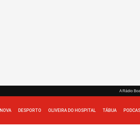
A Rádio Bo
 NOVA
DESPORTO
OLIVEIRA DO HOSPITAL
TÁBUA
PODCA