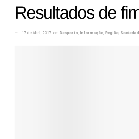
Resultados de f
17 de Abril, 2017
em
Desporto
,
Informação
,
Região
,
Sociedad