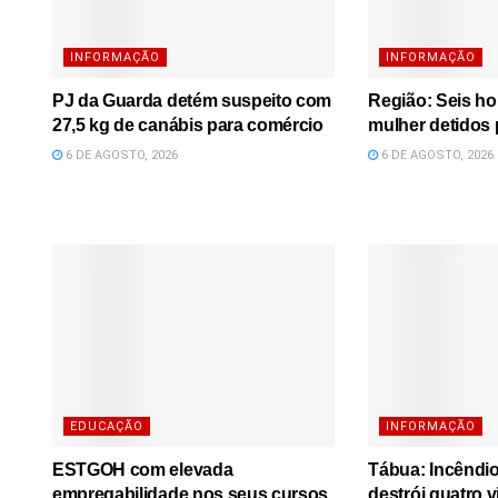
INFORMAÇÃO
INFORMAÇÃO
PJ da Guarda detém suspeito com
Região: Seis h
27,5 kg de canábis para comércio
mulher detidos 
6 DE AGOSTO, 2026
6 DE AGOSTO, 2026
EDUCAÇÃO
INFORMAÇÃO
ESTGOH com elevada
Tábua: Incêndi
empregabilidade nos seus cursos,
destrói quatro 