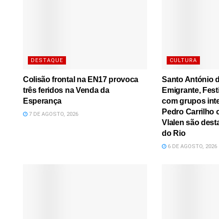
DESTAQUE
CULTURA
Colisão frontal na EN17 provoca
Santo António d
três feridos na Venda da
Emigrante, Festi
Esperança
com grupos inte
Pedro Carrilho c
7 DE AGOSTO, 2026
Vlalen são dest
do Rio
6 DE AGOSTO, 2026