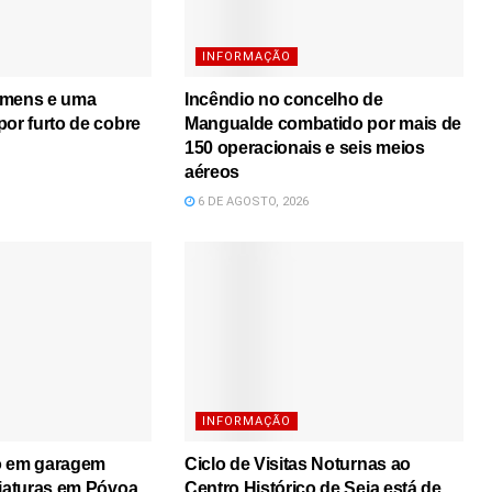
INFORMAÇÃO
omens e uma
Incêndio no concelho de
por furto de cobre
Mangualde combatido por mais de
150 operacionais e seis meios
aéreos
6 DE AGOSTO, 2026
INFORMAÇÃO
o em garagem
Ciclo de Visitas Noturnas ao
viaturas em Póvoa
Centro Histórico de Seia está de