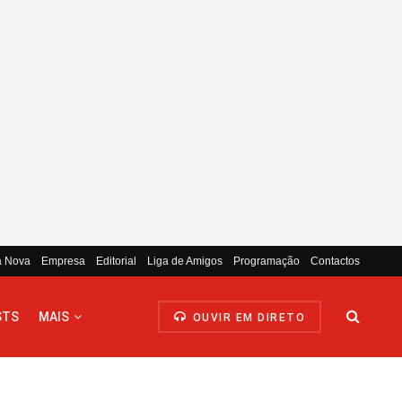
a Nova
Empresa
Editorial
Liga de Amigos
Programação
Contactos
STS
MAIS
OUVIR EM DIRETO