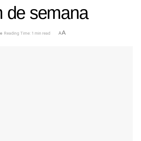
im de semana
A
e
Reading Time: 1 min read
A