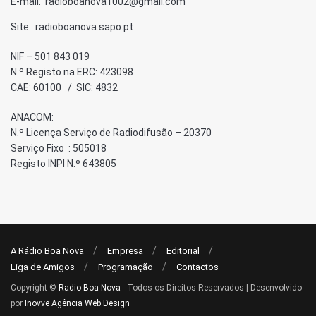
E-mail: radioboanova1002@gmail.com
Site: radioboanova.sapo.pt
NIF – 501 843 019
N.º Registo na ERC: 423098
CAE: 60100 / SIC: 4832
ANACOM:
N.º Licença Serviço de Radiodifusão – 20370
Serviço Fixo : 505018
Registo INPI N.º 643805
A Rádio Boa Nova
Empresa
Editorial
Liga de Amigos
Programação
Contactos
Copyright ©
Radio Boa Nova
- Todos os Direitos Reservados | Desenvolvido
por
Inovve Agência Web Design