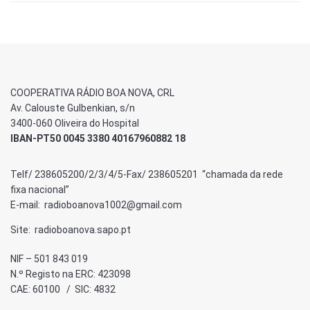
COOPERATIVA RÁDIO BOA NOVA, CRL
Av. Calouste Gulbenkian, s/n
3400-060 Oliveira do Hospital
IBAN-PT50 0045 3380 40167960882 18
Telf/ 238605200/2/3/4/5-Fax/ 238605201 “chamada da rede
fixa nacional”
E-mail: radioboanova1002@gmail.com
Site: radioboanova.sapo.pt
NIF – 501 843 019
N.º Registo na ERC: 423098
CAE: 60100 / SIC: 4832