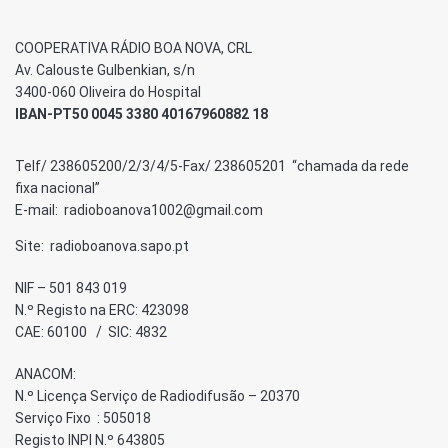
COOPERATIVA RÁDIO BOA NOVA, CRL
Av. Calouste Gulbenkian, s/n
3400-060 Oliveira do Hospital
IBAN-PT50 0045 3380 40167960882 18
Telf/ 238605200/2/3/4/5-Fax/ 238605201 “chamada da rede
fixa nacional”
E-mail: radioboanova1002@gmail.com
Site: radioboanova.sapo.pt
NIF – 501 843 019
N.º Registo na ERC: 423098
CAE: 60100 / SIC: 4832
ANACOM:
N.º Licença Serviço de Radiodifusão – 20370
Serviço Fixo : 505018
Registo INPI N.º 643805