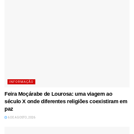
INFORMAÇÃO
Feira Moçárabe de Lourosa: uma viagem ao
século X onde diferentes religiões coexistiram em
paz
6 DE AGOSTO, 2026