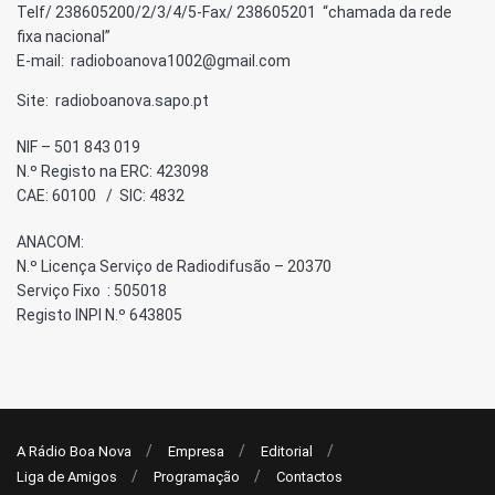
Telf/ 238605200/2/3/4/5-Fax/ 238605201 “chamada da rede
fixa nacional”
E-mail: radioboanova1002@gmail.com
Site: radioboanova.sapo.pt
NIF – 501 843 019
N.º Registo na ERC: 423098
CAE: 60100 / SIC: 4832
ANACOM:
N.º Licença Serviço de Radiodifusão – 20370
Serviço Fixo : 505018
Registo INPI N.º 643805
A Rádio Boa Nova
Empresa
Editorial
Liga de Amigos
Programação
Contactos