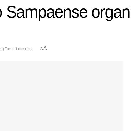
o Sampaense organiz
A
ng Time: 1 min read
A