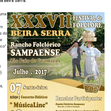
da Beira Serra.
 uma
am
s do
de
nco”
s
).
a,
o