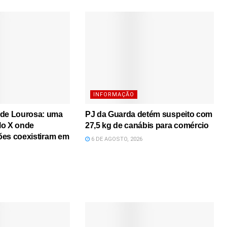
INFORMAÇÃO
 de Lourosa: uma
PJ da Guarda detém suspeito com
lo X onde
27,5 kg de canábis para comércio
iões coexistiram em
6 DE AGOSTO, 2026