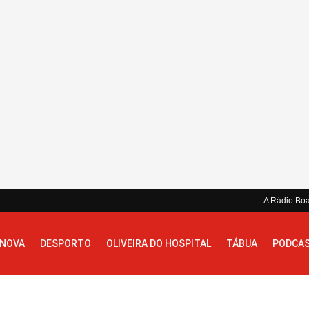
A Rádio Bo
 NOVA
DESPORTO
OLIVEIRA DO HOSPITAL
TÁBUA
PODCA