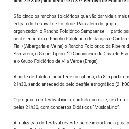
dias 7 e 8 de julho decorre o 37º Festival de Folclore 
São cinco os ranchos folclóricos que vão dar vida a mais
edição do Festival de Folclore. Para além do grupo
organizador- o Rancho Folclórico Sampaense – particip
neste encontro o Rancho Folclórico de danças e Cantare
Fial /(Albergaria-a-Velha),o Rancho Folclórico da Ribeira 
Santarém, o Grupo Típico “O Cancioneiro de Castelo Bra
e o Grupo Folclórico de Vila Verde (Braga).
A noite de folclore acontece no sábado, dia 8, a partir da
21h30, sendo antecedida pelo desfile etnográfico (21h00
O programa do festival inicia, contudo, no dia 7, sexta feir
pelas 21h30, com concertos Didáticos “MúsicaLinc”.
A realização do festival reveste-se de importância para 