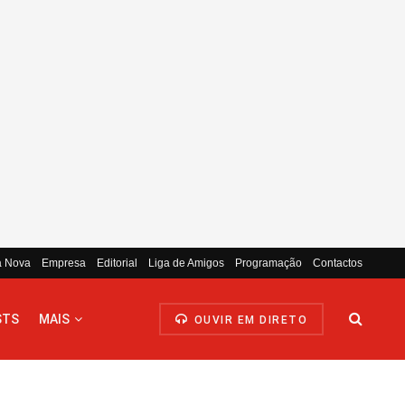
a Nova
Empresa
Editorial
Liga de Amigos
Programação
Contactos
STS
MAIS
OUVIR EM DIRETO