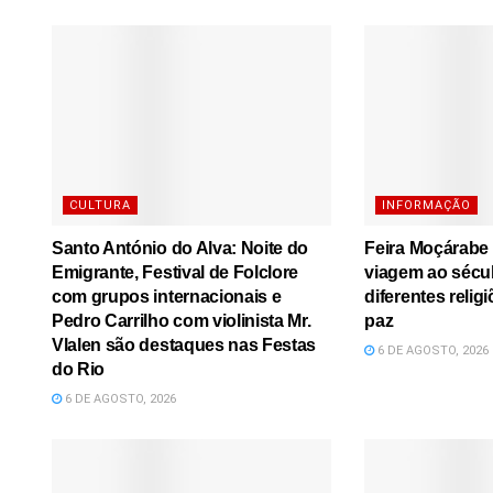
CULTURA
INFORMAÇÃO
Santo António do Alva: Noite do
Feira Moçárabe
Emigrante, Festival de Folclore
viagem ao sécu
com grupos internacionais e
diferentes relig
Pedro Carrilho com violinista Mr.
paz
Vlalen são destaques nas Festas
6 DE AGOSTO, 2026
do Rio
6 DE AGOSTO, 2026