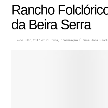
Rancho Folclóric
da Beira Serra
4 de Julho, 2017
em
Cultura
,
Informação
,
Última Hora
Readi