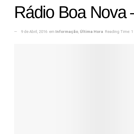
Rádio Boa Nova 
9 de Abril, 2016
em
Informação
,
Última Hora
Reading Time: 1