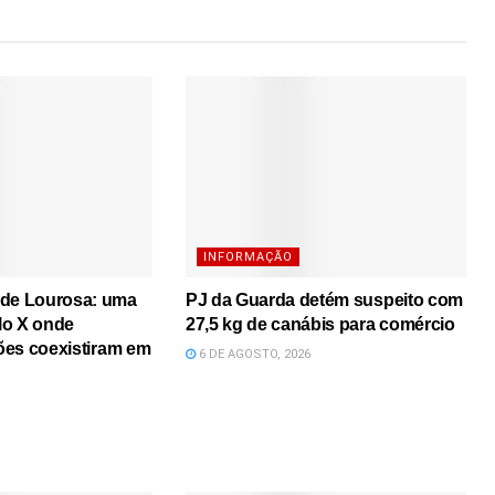
INFORMAÇÃO
 de Lourosa: uma
PJ da Guarda detém suspeito com
lo X onde
27,5 kg de canábis para comércio
iões coexistiram em
6 DE AGOSTO, 2026