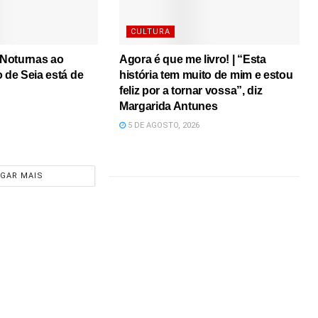
CULTURA
s Noturnas ao
Agora é que me livro! | “Esta
o de Seia está de
história tem muito de mim e estou
feliz por a tornar vossa”, diz
Margarida Antunes
5 DE AGOSTO, 2026
GAR MAIS