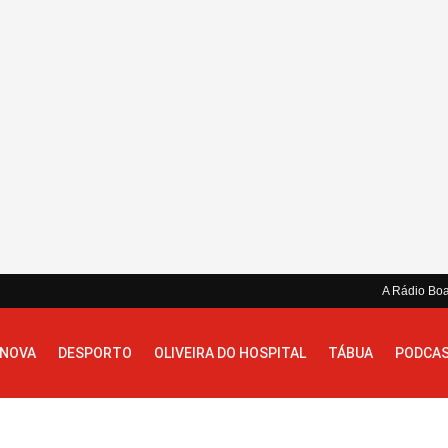
A Rádio Bo
 NOVA
DESPORTO
OLIVEIRA DO HOSPITAL
TÁBUA
PODCA