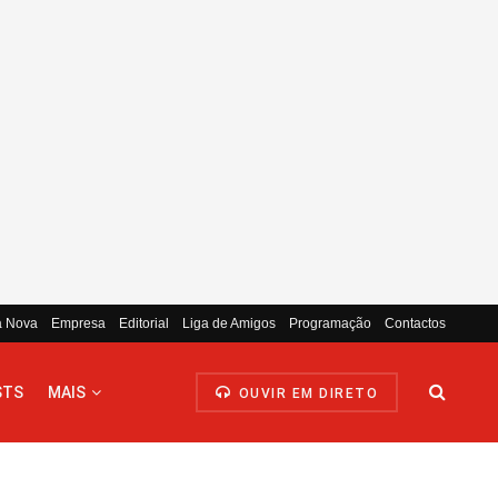
a Nova
Empresa
Editorial
Liga de Amigos
Programação
Contactos
STS
MAIS
OUVIR EM DIRETO