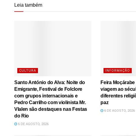
Leia também
CULTURA
INFORMAÇÃO
Santo António do Alva: Noite do
Feira Moçárabe
Emigrante, Festival de Folclore
viagem ao sécu
com grupos internacionais e
diferentes relig
Pedro Carrilho com violinista Mr.
paz
Vlalen são destaques nas Festas
6 DE AGOSTO, 2026
do Rio
6 DE AGOSTO, 2026