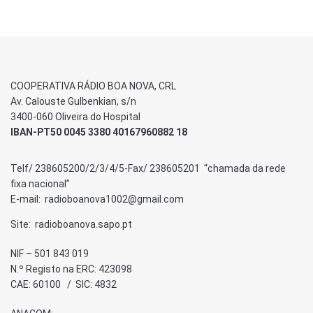
COOPERATIVA RÁDIO BOA NOVA, CRL
Av. Calouste Gulbenkian, s/n
3400-060 Oliveira do Hospital
IBAN-PT50 0045 3380 40167960882 18
Telf/ 238605200/2/3/4/5-Fax/ 238605201 “chamada da rede
fixa nacional”
E-mail: radioboanova1002@gmail.com
Site: radioboanova.sapo.pt
NIF – 501 843 019
N.º Registo na ERC: 423098
CAE: 60100 / SIC: 4832