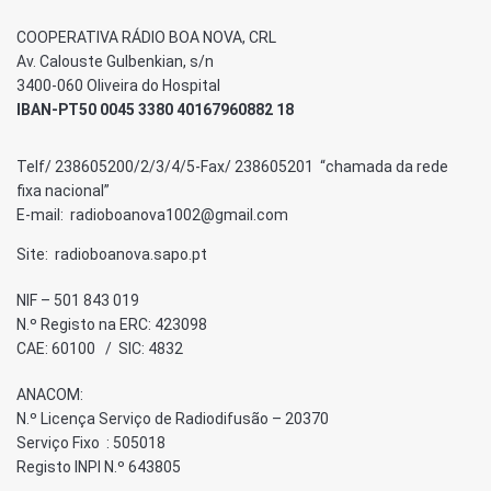
COOPERATIVA RÁDIO BOA NOVA, CRL
Av. Calouste Gulbenkian, s/n
3400-060 Oliveira do Hospital
IBAN-PT50 0045 3380 40167960882 18
Telf/ 238605200/2/3/4/5-Fax/ 238605201 “chamada da rede
fixa nacional”
E-mail: radioboanova1002@gmail.com
Site: radioboanova.sapo.pt
NIF – 501 843 019
N.º Registo na ERC: 423098
CAE: 60100 / SIC: 4832
ANACOM:
N.º Licença Serviço de Radiodifusão – 20370
Serviço Fixo : 505018
Registo INPI N.º 643805