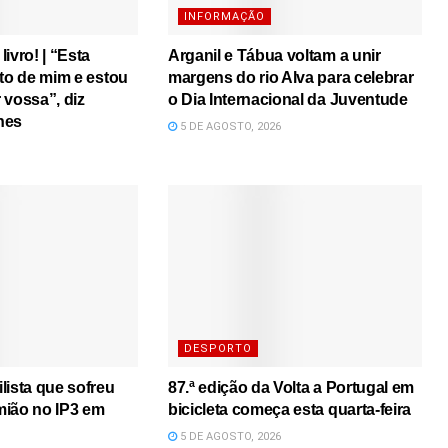
INFORMAÇÃO
ivro! | “Esta
Arganil e Tábua voltam a unir
ito de mim e estou
margens do rio Alva para celebrar
r vossa”, diz
o Dia Internacional da Juventude
nes
5 DE AGOSTO, 2026
DESPORTO
lista que sofreu
87.ª edição da Volta a Portugal em
mião no IP3 em
bicicleta começa esta quarta-feira
5 DE AGOSTO, 2026