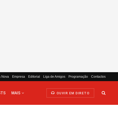
a Nova
Empresa
Editorial
Liga de Amigos
Programação
Contactos
STS
MAIS
OUVIR EM DIRETO