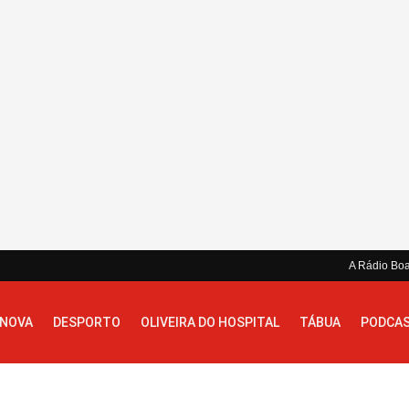
A Rádio Bo
 NOVA
DESPORTO
OLIVEIRA DO HOSPITAL
TÁBUA
PODCA