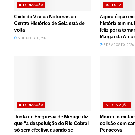
INFORMAÇÃO
CULTURA
Ciclo de Visitas Noturnas ao
Agora é que me l
Centro Histórico de Seia está de
história tem mu
volta
feliz por a torna
Margarida Antu
5 DE AGOSTO, 2026
5 DE AGOSTO, 2026
INFORMAÇÃO
INFORMAÇÃO
Junta de Freguesia de Meruge diz
Morreu o motoci
que “a despoluição do Rio Cobral
colisão com ca
só será efectiva quando se
Penacova