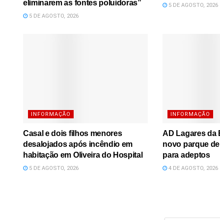
eliminarem as fontes poluidoras”
5 DE AGOSTO, 2026
5 DE AGOSTO, 2026
INFORMAÇÃO
INFORMAÇÃO
Casal e dois filhos menores
AD Lagares da B
desalojados após incêndio em
novo parque de
habitação em Oliveira do Hospital
para adeptos
5 DE AGOSTO, 2026
4 DE AGOSTO, 2026