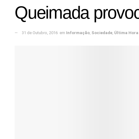
Queimada provoc
31 de Outubro, 2016
em
Informação
,
Sociedade
,
Última Hora