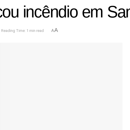
ou incêndio em San
A
Reading Time: 1 min read
A