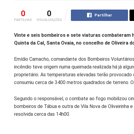
0
0
Partilhar
PARTILHAS
VISUALIZAÇÕES
Vinte e seis bombeiros e sete viaturas combateram h
Quinta da Cal, Santa Ovaia, no concelho de Oliveira d
Emídio Camacho, comandante dos Bombeiros Voluntários d
incêndio teve origem numa queimada realizada há já algun
proprietário. As temperaturas elevadas terão provocado 
consumiu cerca de 3400 metros quadrados de terreno. O f
Segundo o responsável, o combate ao fogo mobilizou cinc
bombeiros de Tábua e outra de Vila Nova de Oliveirinha 
resolvida cerca das 14h00.