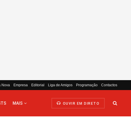
a Nova
Empresa
Editorial
Liga de Amigos
Programação
Contactos
STS
MAIS
OUVIR EM DIRETO