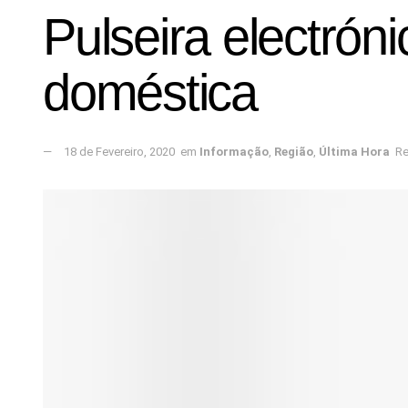
Pulseira electróni
doméstica
18 de Fevereiro, 2020
em
Informação
,
Região
,
Última Hora
Re