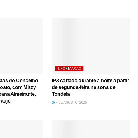
INFORMAÇÃO
stas do Concelho,
IP3 cortado durante a noite a partir
gosto, com Mizzy
de segunda-feira na zona de
oana Almeirante,
Tondela
raújo
7 DE AGOSTO, 2026