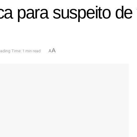
ca para suspeito de 
A
ading Time: 1 min read
A