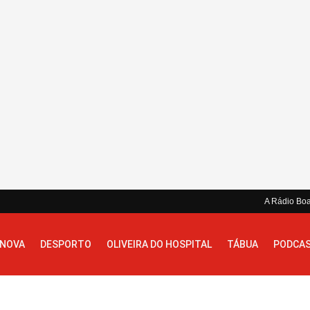
A Rádio Bo
 NOVA
DESPORTO
OLIVEIRA DO HOSPITAL
TÁBUA
PODCA