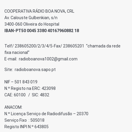
COOPERATIVA RÁDIO BOA NOVA, CRL
Av. Calouste Gulbenkian, s/n
3400-060 Oliveira do Hospital
IBAN-PT50 0045 3380 40167960882 18
Telf/ 238605200/2/3/4/5-Fax/ 238605201 “chamada da rede
fixa nacional”
E-mail: radioboanova1002@gmail.com
Site: radioboanova.sapo.pt
NIF – 501 843 019
N.º Registo na ERC: 423098
CAE: 60100 / SIC: 4832
ANACOM:
N.º Licença Serviço de Radiodifusão – 20370
Serviço Fixo : 505018
Registo INPI N.º 643805