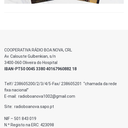
COOPERATIVA RÁDIO BOA NOVA, CRL
Av. Calouste Gulbenkian, s/n
3400-060 Oliveira do Hospital
IBAN-PT50 0045 3380 40167960882 18
Telf/ 238605200/2/3/4/5-Fax/ 238605201 “chamada da rede
fixa nacional”
E-mail: radioboanova1002@gmail.com
Site: radioboanova.sapo.pt
NIF – 501 843 019
N.º Registo na ERC: 423098