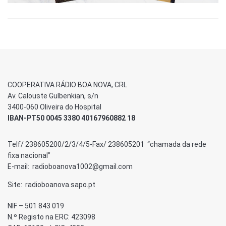
COOPERATIVA RÁDIO BOA NOVA, CRL
Av. Calouste Gulbenkian, s/n
3400-060 Oliveira do Hospital
IBAN-PT50 0045 3380 40167960882 18
Telf/ 238605200/2/3/4/5-Fax/ 238605201 “chamada da rede
fixa nacional”
E-mail: radioboanova1002@gmail.com
Site: radioboanova.sapo.pt
NIF – 501 843 019
N.º Registo na ERC: 423098