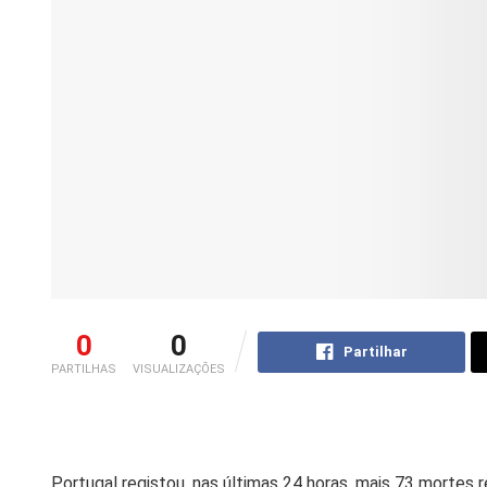
0
0
Partilhar
PARTILHAS
VISUALIZAÇÕES
Portugal registou, nas últimas 24 horas, mais 73 mortes 