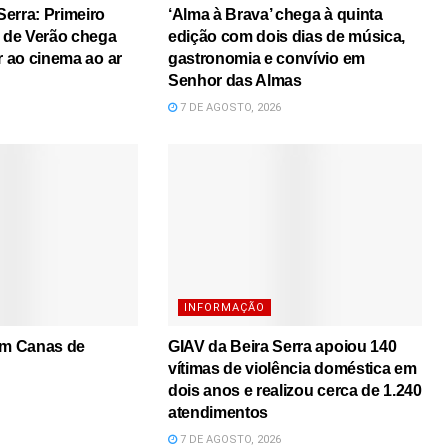
erra: Primeiro
‘Alma à Brava’ chega à quinta
s de Verão chega
edição com dois dias de música,
r ao cinema ao ar
gastronomia e convívio em
Senhor das Almas
7 DE AGOSTO, 2026
INFORMAÇÃO
em Canas de
GIAV da Beira Serra apoiou 140
vítimas de violência doméstica em
dois anos e realizou cerca de 1.240
atendimentos
7 DE AGOSTO, 2026