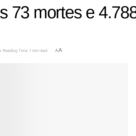
s 73 mortes e 4.788
A
a
Reading Time: 1 min read
A