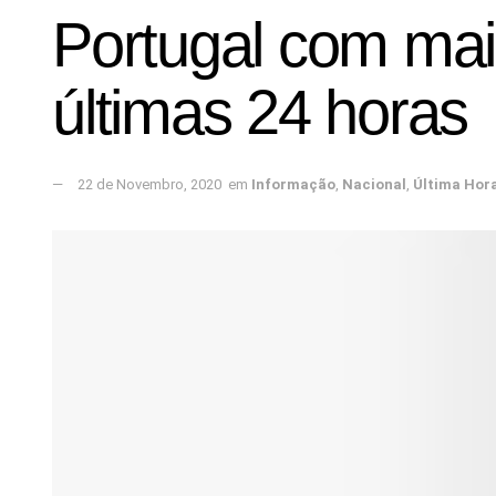
Portugal com mai
últimas 24 horas
22 de Novembro, 2020
em
Informação
,
Nacional
,
Última Hor