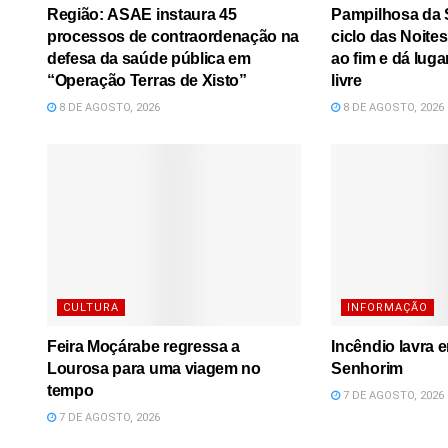
Região: ASAE instaura 45
Pampilhosa da S
processos de contraordenação na
ciclo das Noite
defesa da saúde pública em
ao fim e dá luga
“Operação Terras de Xisto”
livre
8 DE AGOSTO, 2026
8 DE AGOSTO, 2026
CULTURA
INFORMAÇÃO
Feira Moçárabe regressa a
Incêndio lavra 
Lourosa para uma viagem no
Senhorim
tempo
7 DE AGOSTO, 2026
7 DE AGOSTO, 2026