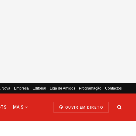
a Nova
Empresa
Editorial
Liga de Amigos
Programação
Contactos
STS
MAIS
OUVIR EM DIRETO