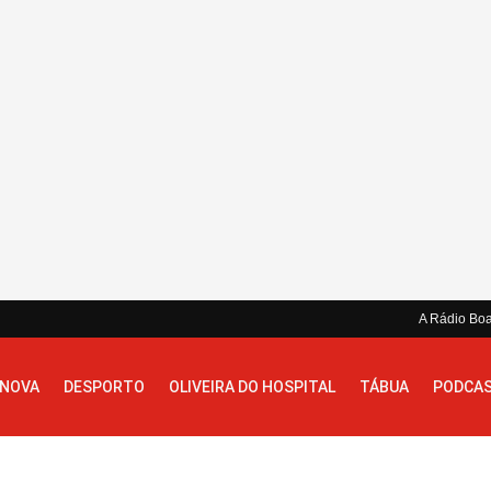
A Rádio Bo
 NOVA
DESPORTO
OLIVEIRA DO HOSPITAL
TÁBUA
PODCA