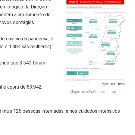
demiológico da Direção-
pondem a um aumento de
novos contágios.
e o início da pandemia, é
s e 1.884 são mulheres).
endo que 3.540 foram
l é agora de 83.942,
Clique no relatório para ampliar
á mais 126 pessoas internadas, e nos cuidados intensivos