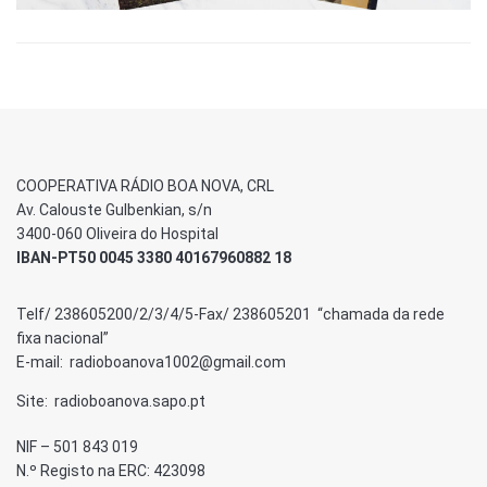
COOPERATIVA RÁDIO BOA NOVA, CRL
Av. Calouste Gulbenkian, s/n
3400-060 Oliveira do Hospital
IBAN-PT50 0045 3380 40167960882 18
Telf/ 238605200/2/3/4/5-Fax/ 238605201 “chamada da rede
fixa nacional”
E-mail: radioboanova1002@gmail.com
Site: radioboanova.sapo.pt
NIF – 501 843 019
N.º Registo na ERC: 423098