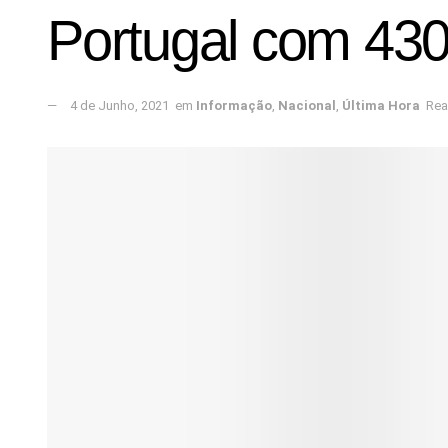
Portugal com 430
4 de Junho, 2021
em
Informação
,
Nacional
,
Última Hora
Rea