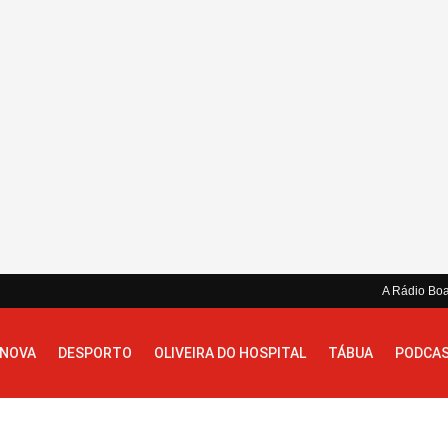
A Rádio Bo
 NOVA
DESPORTO
OLIVEIRA DO HOSPITAL
TÁBUA
PODCA