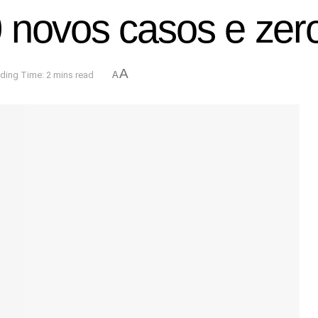
 novos casos e zero
A
ding Time: 2 mins read
A