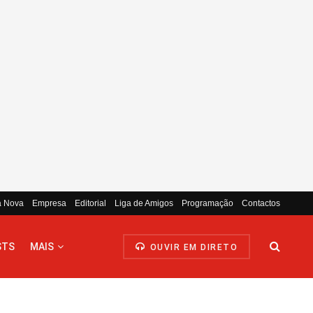
a Nova
Empresa
Editorial
Liga de Amigos
Programação
Contactos
STS
MAIS
OUVIR EM DIRETO