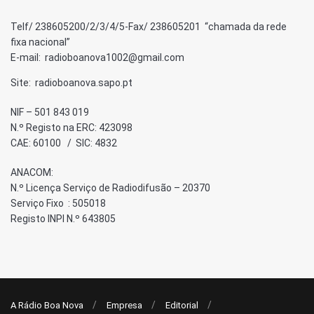
Telf/ 238605200/2/3/4/5-Fax/ 238605201 “chamada da rede
fixa nacional”
E-mail: radioboanova1002@gmail.com
Site: radioboanova.sapo.pt
NIF – 501 843 019
N.º Registo na ERC: 423098
CAE: 60100 / SIC: 4832
ANACOM:
N.º Licença Serviço de Radiodifusão – 20370
Serviço Fixo : 505018
Registo INPI N.º 643805
A Rádio Boa Nova
Empresa
Editorial