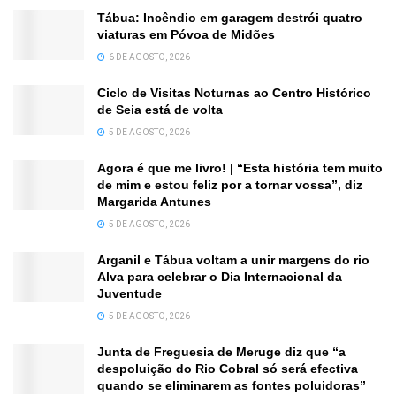
Tábua: Incêndio em garagem destrói quatro
viaturas em Póvoa de Midões
6 DE AGOSTO, 2026
Ciclo de Visitas Noturnas ao Centro Histórico
de Seia está de volta
5 DE AGOSTO, 2026
Agora é que me livro! | “Esta história tem muito
de mim e estou feliz por a tornar vossa”, diz
Margarida Antunes
5 DE AGOSTO, 2026
Arganil e Tábua voltam a unir margens do rio
Alva para celebrar o Dia Internacional da
Juventude
5 DE AGOSTO, 2026
Junta de Freguesia de Meruge diz que “a
despoluição do Rio Cobral só será efectiva
quando se eliminarem as fontes poluidoras”