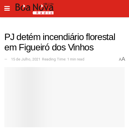
PJ detém incendiário florestal
em Figueiró dos Vinhos
A
15 de Julho, 2021
Reading Time: 1 min read
A