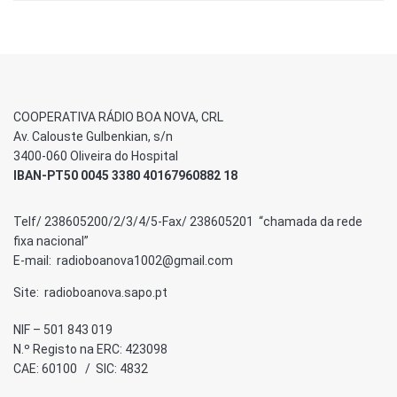
COOPERATIVA RÁDIO BOA NOVA, CRL
Av. Calouste Gulbenkian, s/n
3400-060 Oliveira do Hospital
IBAN-PT50 0045 3380 40167960882 18
Telf/ 238605200/2/3/4/5-Fax/ 238605201 “chamada da rede
fixa nacional”
E-mail: radioboanova1002@gmail.com
Site: radioboanova.sapo.pt
NIF – 501 843 019
N.º Registo na ERC: 423098
CAE: 60100 / SIC: 4832